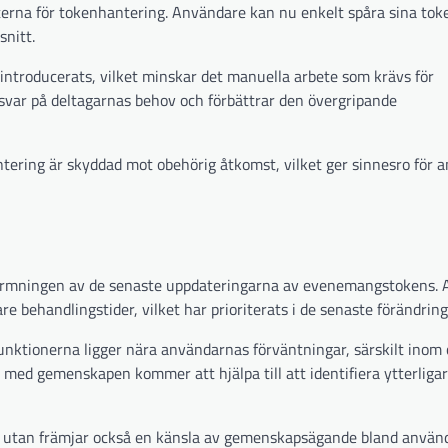
terna för tokenhantering. Användare kan nu enkelt spåra sina tok
nitt.
introducerats, vilket minskar det manuella arbete som krävs för
svar på deltagarnas behov och förbättrar den övergripande
ntering är skyddad mot obehörig åtkomst, vilket ger sinnesro för 
tformningen av de senaste uppdateringarna av evenemangstokens.
 behandlingstider, vilket har prioriterats i de senaste förändrin
funktionerna ligger nära användarnas förväntningar, särskilt ino
 med gemenskapen kommer att hjälpa till att identifiera ytterlig
n utan främjar också en känsla av gemenskapsägande bland använd