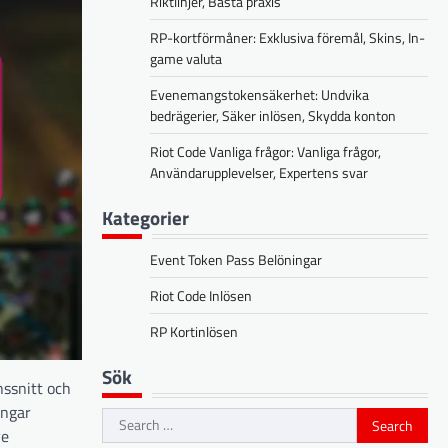
Riktlinjer, Bästa praxis
RP-kortförmåner: Exklusiva föremål, Skins, In-
game valuta
Evenemangstokensäkerhet: Undvika
bedrägerier, Säker inlösen, Skydda konton
Riot Code Vanliga frågor: Vanliga frågor,
Användarupplevelser, Expertens svar
Kategorier
Event Token Pass Belöningar
Riot Code Inlösen
RP Kortinlösen
Sök
nssnitt och
ingar
Search
ve
for: