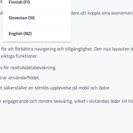
 sina tokenstrategier.
Finnish (FI)
ats, vilket gör det möjligt för användare att koppla sina evenema
Slovenian (SI)
English (NZ)
r att förbättra navigering och tillgänglighet. Den nya layouten 
 viktiga funktioner.
 för realtidsdatabevakning.
rar användarflödet.
et säkerställer en sömlös upplevelse på mobil och dator.
 engagerande och mindre besvärlig, vilket i slutändan leder till h