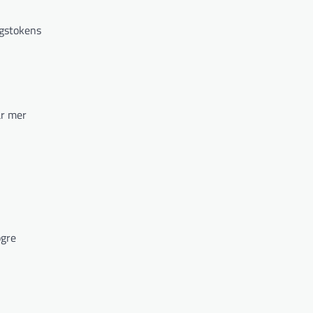
ngstokens
är mer
ögre