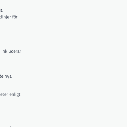
ra
linjer för
 inkluderar
de nya
eter enligt