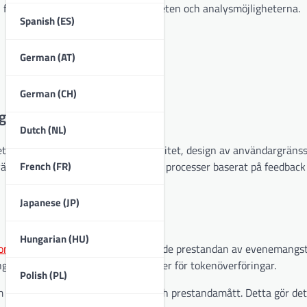
 förbättrar ytterligare användbarheten och analysmöjligheterna.
Spanish (ES)
German (AT)
German (CH)
ngstokens?
Dutch (NL)
ydande uppdateringar i funktionalitet, design av användargränss
French (FR)
nvändarupplevelsen och effektivisera processer baserat på feedback
Japanese (JP)
Hungarian (HU)
oner
som förbättrar den övergripande prestandan av evenemangs
gstider och ökade säkerhetsåtgärder för tokenöverföringar.
Polish (PL)
 ger insikter i tokenanvändning och prestandamått. Detta gör det 