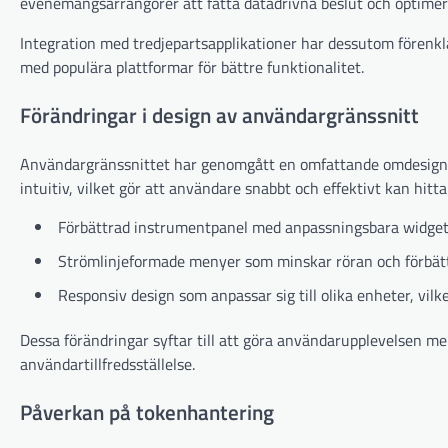
evenemangsarrangörer att fatta datadrivna beslut och optimera
Integration med tredjepartsapplikationer har dessutom förenkl
med populära plattformar för bättre funktionalitet.
Förändringar i design av användargränssnitt
Användargränssnittet har genomgått en omfattande omdesign fö
intuitiv, vilket gör att användare snabbt och effektivt kan hitta
Förbättrad instrumentpanel med anpassningsbara widgets
Strömlinjeformade menyer som minskar röran och förbätt
Responsiv design som anpassar sig till olika enheter, vilk
Dessa förändringar syftar till att göra användarupplevelsen mer
användartillfredsställelse.
Påverkan på tokenhantering