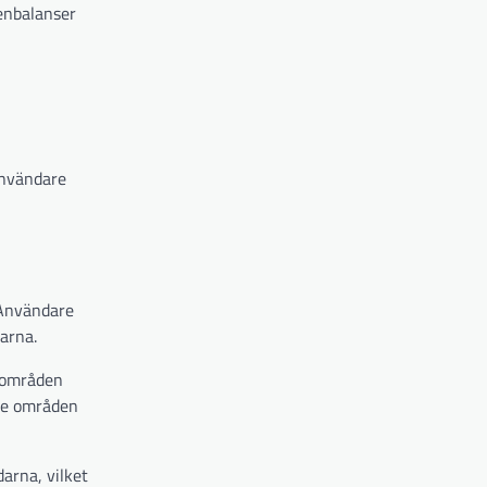
enbalanser
användare
 Användare
garna.
m områden
are områden
arna, vilket