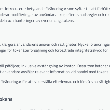
 introducerar betydande förändringar som syftar till att förbätt
erar modifieringar av användarvillkor, efterlevnadsregler och rikt
handeln och hanteringen av evenemangstokens.
 klargöra användarens ansvar och rättigheter. Nyckelförändringar
ar för tokenåterförsäljning och förbättrade integritetsskydd för
ll påföljder, inklusive avstängning av konton. Dessutom betonar 
att användare avslöjar relevant information vid handel med tokens.
ändringar för att säkerställa efterlevnad och förstå sina rättigh
tokens