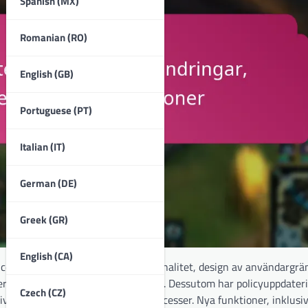
Spanish (MX)
Romanian (RO)
English (GB)
Portuguese (PT)
Italian (IT)
German (DE)
Greek (GR)
English (CA)
at viktiga förändringar i funktionalitet, design av användargrä
aserat på feedback från gemenskapen. Dessutom har policyuppdater
Czech (CZ)
tivisera handels- och hanteringsprocesser. Nya funktioner, inklusi