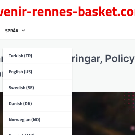
venir-rennes-basket.c
SPRÅK
Turkish (TR)
: Senaste ändringar, Polic
oner
English (US)
Swedish (SE)
Danish (DK)
Norwegian (NO)