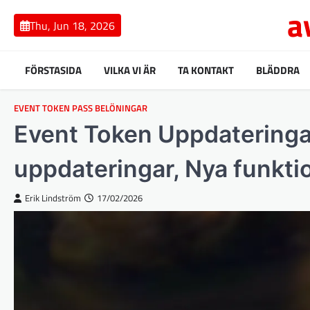
Skip
a
to
Thu, Jun 18, 2026
content
FÖRSTASIDA
VILKA VI ÄR
TA KONTAKT
BLÄDDRA
EVENT TOKEN PASS BELÖNINGAR
Event Token Uppdateringar
uppdateringar, Nya funkti
Erik Lindström
17/02/2026