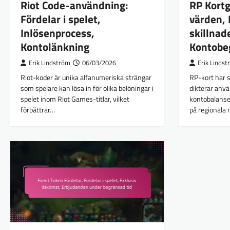
Riot Code-användning:
RP Kort
Fördelar i spelet,
värden, 
Inlösenprocess,
skillnad
Kontolänkning
Kontobe
Erik Lindström
06/03/2026
Erik Linds
Riot-koder är unika alfanumeriska strängar
RP-kort har 
som spelare kan lösa in för olika belöningar i
dikterar anvä
spelet inom Riot Games-titlar, vilket
kontobalanser
förbättrar…
på regionala 