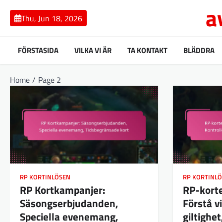
Skip
a
to
Thu, Jun 18, 2026
content
FÖRSTASIDA
VILKA VI ÄR
TA KONTAKT
BLÄDDRA
Home
Page 2
RP KORTINLÖSEN
RP KORTINL
RP Kortkampanjer:
RP-kort
Säsongserbjudanden,
Förstå vi
Speciella evenemang,
giltighet