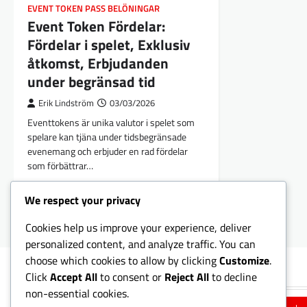
EVENT TOKEN PASS BELÖNINGAR
Event Token Fördelar:
Fördelar i spelet, Exklusiv
åtkomst, Erbjudanden
under begränsad tid
Erik Lindström
03/03/2026
Eventtokens är unika valutor i spelet som
spelare kan tjäna under tidsbegränsade
evenemang och erbjuder en rad fördelar
som förbättrar…
Posts
We respect your privacy
Older posts
navigation
Cookies help us improve your experience, deliver
personalized content, and analyze traffic. You can
choose which cookies to allow by clicking
Customize
.
Sök
Click
Accept All
to consent or
Reject All
to decline
non-essential cookies.
Search