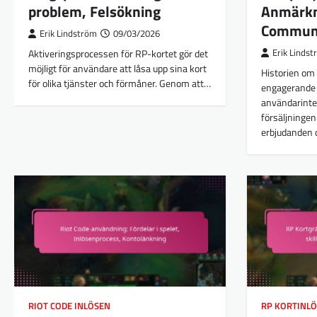
problem, Felsökning
Anmärkn
Communi
Erik Lindström
09/03/2026
Aktiveringsprocessen för RP-kortet gör det
Erik Linds
möjligt för användare att låsa upp sina kort
Historien om 
för olika tjänster och förmåner. Genom att…
engagerande
användarinte
försäljninge
erbjudanden
RIOT CODE INLÖSEN
RP KORTINL