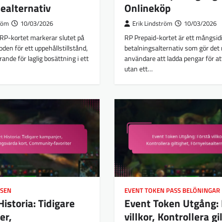
ealternativ
Onlineköp
tröm
10/03/2026
Erik Lindström
10/03/2026
RP-kortet markerar slutet på
RP Prepaid-kortet är ett mångsid
oden för ett uppehållstillstånd,
betalningsalternativ som gör det m
rande för laglig bosättning i ett
användare att ladda pengar för a
utan ett…
ÖSEN
EVENT TOKEN PASS BELÖNINGAR
Historia: Tidigare
Event Token Utgång: 
er,
villkor, Kontrollera gi