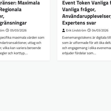
gränser: Maximala
Event Token Vanliga 
Regionala
Vanliga frågor,
er,
Användarupplevelser
gränsningar
Expertens svar
tröm
05/03/2026
Erik Lindström
04/03/2026
specifika maximala värden som
Evenemangstokens är digitala til
ndartransaktioner, uttag och
som är utformade för att öka del
, vilka kan variera beroende
och engagemang i olika evenema
regler och korttyp.…
erbjuder fördelar som…