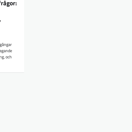
frågor:
,
lgångar
tagande
ng, och