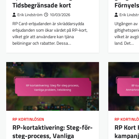
Tidsbegränsade kort
Förnyels
Erik Lindström
10/03/2026
Erik Linds
RP Card-erbjudanden är skräddarsydda
Utgången av 
erbjudanden som ökar värdet på RP-kort,
giltighetsperi
vilket gör att användare kan tjäna
vilket är avgö
belöningar och rabatter. Dessa…
land. Det…
RP KORTINLÖSEN
RP KORTINL
RP-kortaktivering: Steg-för-
RP Kort 
steg-process, Vanliga
kampanj