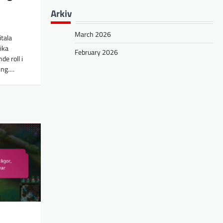
Arkiv
March 2026
tala
fika
February 2026
e roll i
ing.…