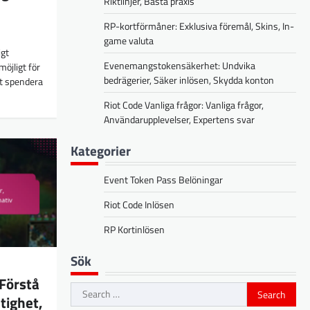
Riktlinjer, Bästa praxis
RP-kortförmåner: Exklusiva föremål, Skins, In-
game valuta
igt
Evenemangstokensäkerhet: Undvika
öjligt för
bedrägerier, Säker inlösen, Skydda konton
tt spendera
Riot Code Vanliga frågor: Vanliga frågor,
Användarupplevelser, Expertens svar
Kategorier
Event Token Pass Belöningar
Riot Code Inlösen
RP Kortinlösen
Sök
Förstå
Search
ltighet,
for: