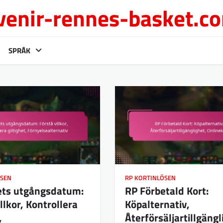
venir-rennes-basket.c
SPRÅK
ÖSEN
RP KORTINLÖSEN
ets utgångsdatum:
RP Förbetald Kort:
llkor, Kontrollera
Köpalternativ,
,
Återförsäljartillgängl