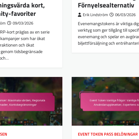
ingsvärda kort,
Förnyelsealternativ
ty-favoriter
Erik Lindström
06/03/2026
tröm
09/03/2026
Evenemangstokens är viktiga digi
verktyg som ger tillgång till speci
RP-kort präglas av en serie
evenemang och spelar en avgörand
 kampanjer som har ökat
biljettförsäljning och entréhanter
raktionen och ökat
n genom tidsbegränsade
 och…
ÖSEN
EVENT TOKEN PASS BELÖNINGAR